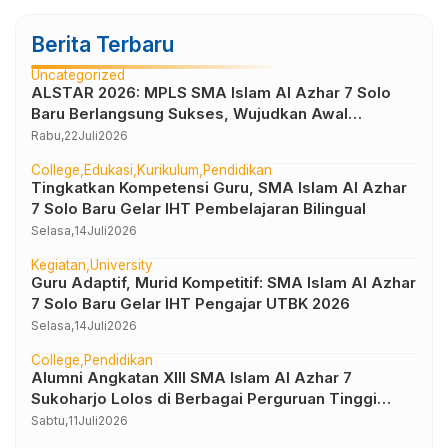
Berita Terbaru
Uncategorized
ALSTAR 2026: MPLS SMA Islam Al Azhar 7 Solo
Baru Berlangsung Sukses, Wujudkan Awal
Perjalanan Peserta Didik yang Berkarakter
Rabu,
22
Juli
2026
College
Edukasi
Kurikulum
Pendidikan
Tingkatkan Kompetensi Guru, SMA Islam Al Azhar
7 Solo Baru Gelar IHT Pembelajaran Bilingual
Selasa,
14
Juli
2026
Kegiatan
University
Guru Adaptif, Murid Kompetitif: SMA Islam Al Azhar
7 Solo Baru Gelar IHT Pengajar UTBK 2026
Selasa,
14
Juli
2026
College
Pendidikan
Alumni Angkatan XIII SMA Islam Al Azhar 7
Sukoharjo Lolos di Berbagai Perguruan Tinggi
Negeri dan Luar Negeri
Sabtu,
11
Juli
2026