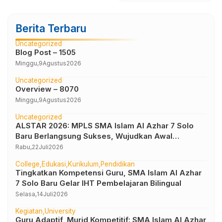
Berita Terbaru
Uncategorized
Blog Post – 1505
Minggu,
9
Agustus
2026
Uncategorized
Overview – 8070
Minggu,
9
Agustus
2026
Uncategorized
ALSTAR 2026: MPLS SMA Islam Al Azhar 7 Solo
Baru Berlangsung Sukses, Wujudkan Awal
Perjalanan Peserta Didik yang Berkarakter
Rabu,
22
Juli
2026
College
Edukasi
Kurikulum
Pendidikan
Tingkatkan Kompetensi Guru, SMA Islam Al Azhar
7 Solo Baru Gelar IHT Pembelajaran Bilingual
Selasa,
14
Juli
2026
Kegiatan
University
Guru Adaptif, Murid Kompetitif: SMA Islam Al Azhar