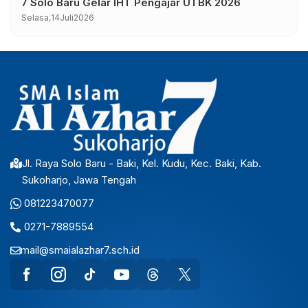
7 Solo Baru Gelar IHT Pengajar UTBK 2026
Selasa,
14
Juli
2026
Jl. Raya Solo Baru - Baki, Kel. Kudu, Kec. Baki, Kab.
Sukoharjo, Jawa Tengah
081223470077
0271-7889554
mail@smaialazhar7.sch.id