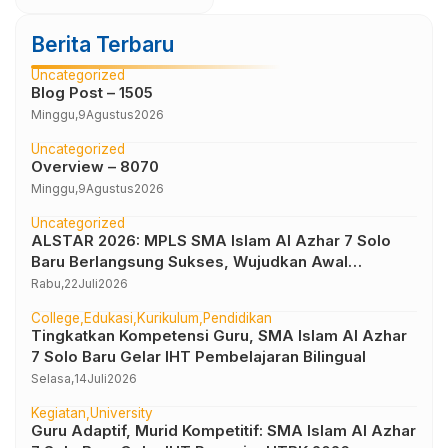
Berita Terbaru
Uncategorized
Blog Post – 1505
Minggu,
9
Agustus
2026
Uncategorized
Overview – 8070
Minggu,
9
Agustus
2026
Uncategorized
ALSTAR 2026: MPLS SMA Islam Al Azhar 7 Solo
Baru Berlangsung Sukses, Wujudkan Awal
Perjalanan Peserta Didik yang Berkarakter
Rabu,
22
Juli
2026
College
Edukasi
Kurikulum
Pendidikan
Tingkatkan Kompetensi Guru, SMA Islam Al Azhar
7 Solo Baru Gelar IHT Pembelajaran Bilingual
Selasa,
14
Juli
2026
Kegiatan
University
Guru Adaptif, Murid Kompetitif: SMA Islam Al Azhar