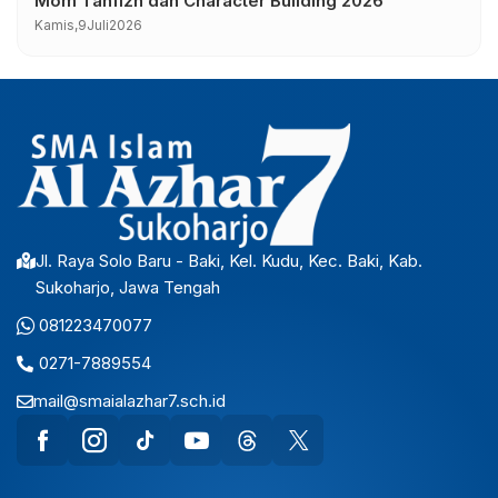
Mom Tahfizh dan Character Building 2026
Kamis,
9
Juli
2026
Jl. Raya Solo Baru - Baki, Kel. Kudu, Kec. Baki, Kab.
Sukoharjo, Jawa Tengah
081223470077
0271-7889554
mail@smaialazhar7.sch.id