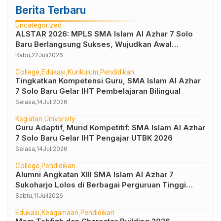
Berita Terbaru
Uncategorized
ALSTAR 2026: MPLS SMA Islam Al Azhar 7 Solo
Baru Berlangsung Sukses, Wujudkan Awal
Perjalanan Peserta Didik yang Berkarakter
Rabu,
22
Juli
2026
College
Edukasi
Kurikulum
Pendidikan
Tingkatkan Kompetensi Guru, SMA Islam Al Azhar
7 Solo Baru Gelar IHT Pembelajaran Bilingual
Selasa,
14
Juli
2026
Kegiatan
University
Guru Adaptif, Murid Kompetitif: SMA Islam Al Azhar
7 Solo Baru Gelar IHT Pengajar UTBK 2026
Selasa,
14
Juli
2026
College
Pendidikan
Alumni Angkatan XIII SMA Islam Al Azhar 7
Sukoharjo Lolos di Berbagai Perguruan Tinggi
Negeri dan Luar Negeri
Sabtu,
11
Juli
2026
Edukasi
Keagamaan
Pendidikan