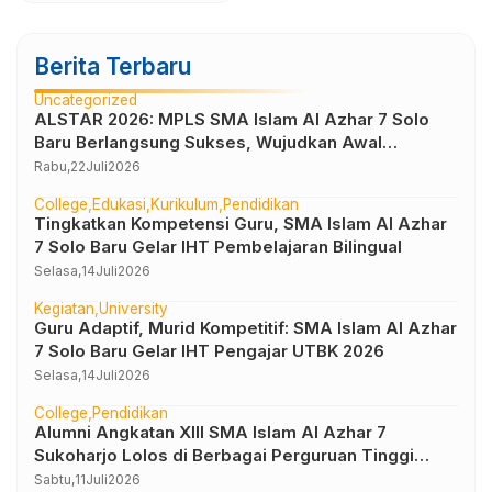
Berita Terbaru
Uncategorized
ALSTAR 2026: MPLS SMA Islam Al Azhar 7 Solo
Baru Berlangsung Sukses, Wujudkan Awal
Perjalanan Peserta Didik yang Berkarakter
Rabu,
22
Juli
2026
College
Edukasi
Kurikulum
Pendidikan
Tingkatkan Kompetensi Guru, SMA Islam Al Azhar
7 Solo Baru Gelar IHT Pembelajaran Bilingual
Selasa,
14
Juli
2026
Kegiatan
University
Guru Adaptif, Murid Kompetitif: SMA Islam Al Azhar
7 Solo Baru Gelar IHT Pengajar UTBK 2026
Selasa,
14
Juli
2026
College
Pendidikan
Alumni Angkatan XIII SMA Islam Al Azhar 7
Sukoharjo Lolos di Berbagai Perguruan Tinggi
Negeri dan Luar Negeri
Sabtu,
11
Juli
2026