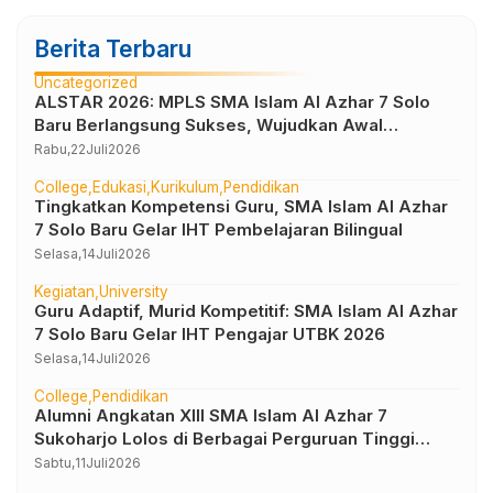
Berita Terbaru
Uncategorized
ALSTAR 2026: MPLS SMA Islam Al Azhar 7 Solo
Baru Berlangsung Sukses, Wujudkan Awal
Perjalanan Peserta Didik yang Berkarakter
Rabu,
22
Juli
2026
College
Edukasi
Kurikulum
Pendidikan
Tingkatkan Kompetensi Guru, SMA Islam Al Azhar
7 Solo Baru Gelar IHT Pembelajaran Bilingual
Selasa,
14
Juli
2026
Kegiatan
University
Guru Adaptif, Murid Kompetitif: SMA Islam Al Azhar
7 Solo Baru Gelar IHT Pengajar UTBK 2026
Selasa,
14
Juli
2026
College
Pendidikan
Alumni Angkatan XIII SMA Islam Al Azhar 7
Sukoharjo Lolos di Berbagai Perguruan Tinggi
Negeri dan Luar Negeri
Sabtu,
11
Juli
2026