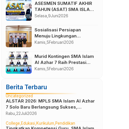
Negeri
ASESMEN SUMATIF AKHIR
TAHUN (ASAT) SMA ISLAM
AL AZHAR 7 TAHUN
Selasa,
9
Juni
2026
AJARAN 2025/2026
Sosialisasi Persiapan
Menuju Lingkungan
Perkuliahan SMA Islam Al
Kamis,
5
Februari
2026
Azhar 7
Murid Kontingen SMA Islam
Al Azhar 7 Raih Prestasi
pada Olimpiade Sains Al
Kamis,
5
Februari
2026
Azhar (OSA) XVIII Tahun
2026
Berita Terbaru
Uncategorized
ALSTAR 2026: MPLS SMA Islam Al Azhar
7 Solo Baru Berlangsung Sukses,
Wujudkan Awal Perjalanan Peserta Didik
Rabu,
22
Juli
2026
yang Berkarakter
College
Edukasi
Kurikulum
Pendidikan
Tingkatkan Kompetensi Guru, SMA Islam