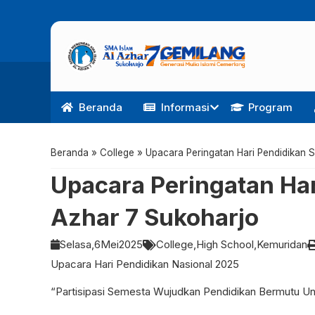
Beranda
Informasi
Program
Beranda
»
College
»
Upacara Peringatan Hari Pendidikan 
Upacara Peringatan Har
Azhar 7 Sukoharjo
Selasa,
6
Mei
2025
College
High School
Kemuridan
Upacara Hari Pendidikan Nasional 2025
“Partisipasi Semesta Wujudkan Pendidikan Bermutu U