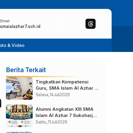
 Email
smaialazhar7.sch.id
oto & Video
Berita Terkait
Tingkatkan Kompetensi
Guru, SMA Islam Al Azhar 7
Solo Baru Gelar IHT
Selasa,
14
Juli
2026
Pembelajaran Bilingual
Alumni Angkatan XIII SMA
Islam Al Azhar 7 Sukoharjo
Lolos di Berbagai Perguruan
Sabtu,
11
Juli
2026
Tinggi Negeri dan Luar