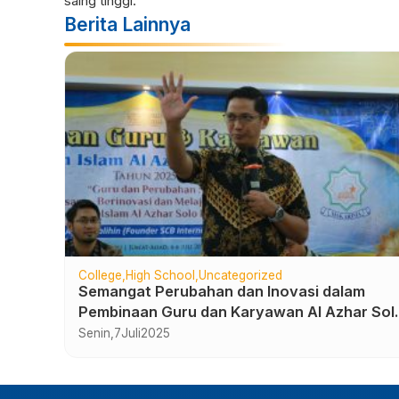
saing tinggi.
Berita Lainnya
College
High School
Uncategorized
nggi
Semangat Perubahan dan Inovasi dalam
arjo
Pembinaan Guru dan Karyawan Al Azhar Sol
Baru Tahun 2025
Senin,
7
Juli
2025