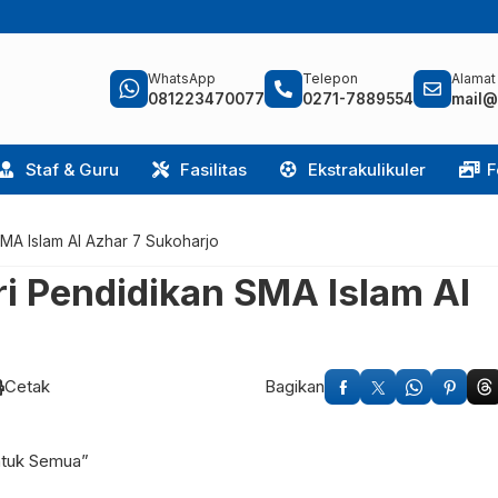
WhatsApp
Telepon
Alamat
081223470077
0271-7889554
mail@
Staf & Guru
Fasilitas
Ekstrakulikuler
F
SMA Islam Al Azhar 7 Sukoharjo
i Pendidikan SMA Islam Al
Cetak
Bagikan
ntuk Semua”