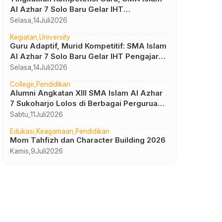
Al Azhar 7 Solo Baru Gelar IHT
Pembelajaran Bilingual
Selasa,
14
Juli
2026
Kegiatan
University
Guru Adaptif, Murid Kompetitif: SMA Islam
Al Azhar 7 Solo Baru Gelar IHT Pengajar
UTBK 2026
Selasa,
14
Juli
2026
College
Pendidikan
Alumni Angkatan XIII SMA Islam Al Azhar
7 Sukoharjo Lolos di Berbagai Perguruan
Tinggi Negeri dan Luar Negeri
Sabtu,
11
Juli
2026
Edukasi
Keagamaan
Pendidikan
Mom Tahfizh dan Character Building 2026
Kamis,
9
Juli
2026