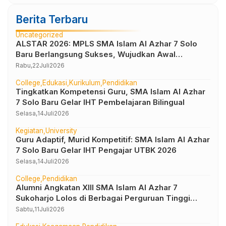
Berita Terbaru
Uncategorized
ALSTAR 2026: MPLS SMA Islam Al Azhar 7 Solo
Baru Berlangsung Sukses, Wujudkan Awal
Perjalanan Peserta Didik yang Berkarakter
Rabu,
22
Juli
2026
College
Edukasi
Kurikulum
Pendidikan
Tingkatkan Kompetensi Guru, SMA Islam Al Azhar
7 Solo Baru Gelar IHT Pembelajaran Bilingual
Selasa,
14
Juli
2026
Kegiatan
University
Guru Adaptif, Murid Kompetitif: SMA Islam Al Azhar
7 Solo Baru Gelar IHT Pengajar UTBK 2026
Selasa,
14
Juli
2026
College
Pendidikan
Alumni Angkatan XIII SMA Islam Al Azhar 7
Sukoharjo Lolos di Berbagai Perguruan Tinggi
Negeri dan Luar Negeri
Sabtu,
11
Juli
2026