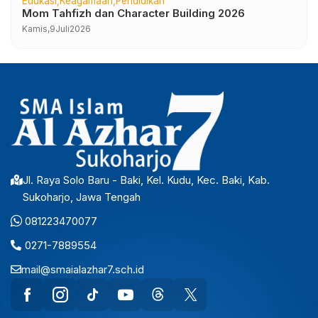
Edukasi
Keagamaan
Pendidikan
Mom Tahfizh dan Character Building 2026
Kamis,
9
Juli
2026
Jl. Raya Solo Baru - Baki, Kel. Kudu, Kec. Baki, Kab.
Sukoharjo, Jawa Tengah
081223470077
0271-7889554
mail@smaialazhar7.sch.id