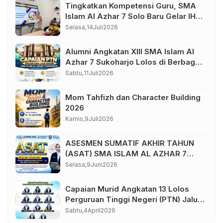
Tingkatkan Kompetensi Guru, SMA
Islam Al Azhar 7 Solo Baru Gelar IHT
Pembelajaran Bilingual
Selasa,
14
Juli
2026
Alumni Angkatan XIII SMA Islam Al
Azhar 7 Sukoharjo Lolos di Berbagai
Perguruan Tinggi Negeri dan Luar
Sabtu,
11
Juli
2026
Negeri
Mom Tahfizh dan Character Building
2026
Kamis,
9
Juli
2026
ASESMEN SUMATIF AKHIR TAHUN
(ASAT) SMA ISLAM AL AZHAR 7
TAHUN AJARAN 2025/2026
Selasa,
9
Juni
2026
Capaian Murid Angkatan 13 Lolos
Perguruan Tinggi Negeri (PTN) Jalur
Seleksi Nasional Berdasarkan
Sabtu,
4
April
2026
Prestasi (SNBP) Tahun 2026