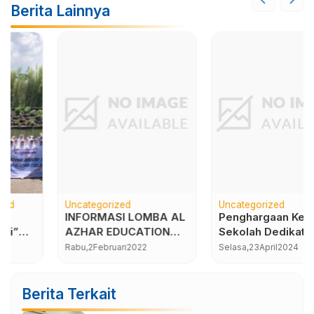
Berita Lainnya
Uncategorized
Uncategorized
INFORMASI LOMBA AL
Penghargaan Kepala
AZHAR EDUCATION
Sekolah Dedikatif dan
FAIR (AEF) 2022
Inspiratif SMA Al Azhar
Rabu,
2
Februari
2022
Selasa,
23
April
2024
se Indonesia Tahun
2024
Berita Terkait