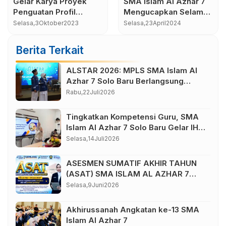
Kesenian Jamu
Jadwal KBM TP
Gendong
2022/2023 Kurikulum
Merdeka
Rabu,
11
Mei
2022
Minggu,
24
Juli
2022
…
Berita Terkait
ALSTAR 2026: MPLS SMA Islam Al
Azhar 7 Solo Baru Berlangsung
Sukses, Wujudkan Awal Perjalanan
Rabu,
22
Juli
2026
Peserta Didik yang Berkarakter
Tingkatkan Kompetensi Guru, SMA
Islam Al Azhar 7 Solo Baru Gelar IHT
Pembelajaran Bilingual
Selasa,
14
Juli
2026
ASESMEN SUMATIF AKHIR TAHUN
(ASAT) SMA ISLAM AL AZHAR 7
TAHUN AJARAN 2025/2026
Selasa,
9
Juni
2026
Akhirussanah Angkatan ke-13 SMA
Islam Al Azhar 7