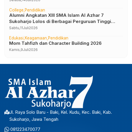
College
Pendidikan
Alumni Angkatan XIII SMA Islam Al Azhar 7
Sukoharjo Lolos di Berbagai Perguruan Tinggi
Negeri dan Luar Negeri
Sabtu,
11
Juli
2026
Edukasi
Keagamaan
Pendidikan
Mom Tahfizh dan Character Building 2026
Kamis,
9
Juli
2026
Jl. Raya Solo Baru - Baki, Kel. Kudu, Kec. Baki, Kab.
Sukoharjo, Jawa Tengah
081223470077