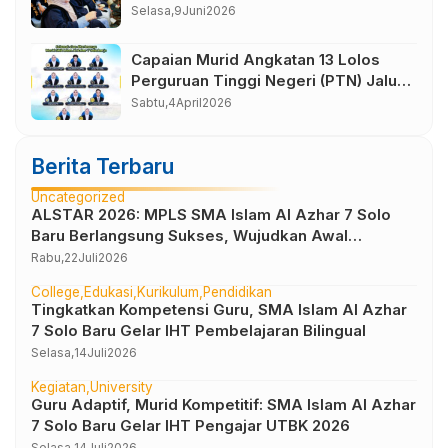
Selasa,
9
Juni
2026
Capaian Murid Angkatan 13 Lolos
Perguruan Tinggi Negeri (PTN) Jalur
Seleksi Nasional Berdasarkan
Sabtu,
4
April
2026
Prestasi (SNBP) Tahun 2026
Berita Terbaru
Uncategorized
ALSTAR 2026: MPLS SMA Islam Al Azhar 7 Solo
Baru Berlangsung Sukses, Wujudkan Awal
Perjalanan Peserta Didik yang Berkarakter
Rabu,
22
Juli
2026
College
Edukasi
Kurikulum
Pendidikan
Tingkatkan Kompetensi Guru, SMA Islam Al Azhar
7 Solo Baru Gelar IHT Pembelajaran Bilingual
Selasa,
14
Juli
2026
Kegiatan
University
Guru Adaptif, Murid Kompetitif: SMA Islam Al Azhar
7 Solo Baru Gelar IHT Pengajar UTBK 2026
Selasa,
14
Juli
2026