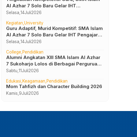
Al Azhar 7 Solo Baru Gelar IHT
Pembelajaran Bilingual
Selasa,
14
Juli
2026
Kegiatan
University
Uncategorized
Guru Adaptif, Murid Kompetitif: SMA Islam
SMA Islam Al Azhar 7 Mengukir Sejarah di
Al Azhar 7 Solo Baru Gelar IHT Pengajar
Lomba Milad YPI ke-72
UTBK 2026
Selasa,
14
Juli
2026
Jumat,
22
Maret
2024
College
Pendidikan
Alumni Angkatan XIII SMA Islam Al Azhar
7 Sukoharjo Lolos di Berbagai Perguruan
Tinggi Negeri dan Luar Negeri
Sabtu,
11
Juli
2026
Edukasi
Keagamaan
Pendidikan
Mom Tahfizh dan Character Building 2026
Kamis,
9
Juli
2026