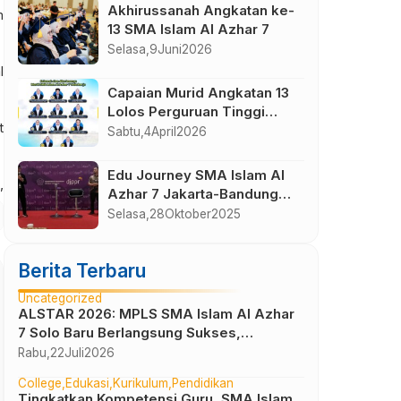
Akhirussanah Angkatan ke-
m
13 SMA Islam Al Azhar 7
Selasa,
9
Juni
2026
l
Capaian Murid Angkatan 13
Lolos Perguruan Tinggi
t
Negeri (PTN) Jalur Seleksi
Sabtu,
4
April
2026
Nasional Berdasarkan
Prestasi (SNBP) Tahun 2026
Edu Journey SMA Islam Al
,
Azhar 7 Jakarta-Bandung
Tahun 2025
Selasa,
28
Oktober
2025
Berita Terbaru
Uncategorized
ALSTAR 2026: MPLS SMA Islam Al Azhar
7 Solo Baru Berlangsung Sukses,
Wujudkan Awal Perjalanan Peserta Didik
Rabu,
22
Juli
2026
yang Berkarakter
College
Edukasi
Kurikulum
Pendidikan
Tingkatkan Kompetensi Guru, SMA Islam