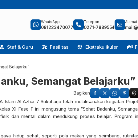
WhatsApp
Telepon
Alamat
081223470077
0271-7889554
mail@
Staf & Guru
Fasilitas
Ekstrakulikuler
F
gat Belajarku”
danku, Semangat Belajarku”
Bagikan
A Islam Al Azhar 7 Sukoharjo telah melaksanakan kegiatan Proje
 kelas XI Fase F ini mengusung tema “Sehat Badanku, Semanga
fisik dan mental dalam mendukung proses belajar. Program in
gaya hidup sehat, seperti pola makan yang seimbang, rutinita