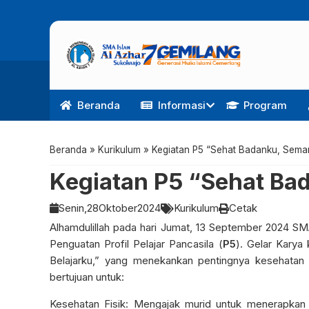
Beranda
Informasi
Program
Beranda
»
Kurikulum
»
Kegiatan P5 “Sehat Badanku, Seman
Kegiatan P5 “Sehat Ba
Senin,
28
Oktober
2024
Kurikulum
Cetak
Alhamdulillah pada hari Jumat, 13 September 2024 SM
Penguatan Profil Pelajar Pancasila (
P5
). Gelar Karya
Belajarku,” yang menekankan pentingnya kesehatan 
bertujuan untuk:
Kesehatan Fisik: Mengajak murid untuk menerapkan 