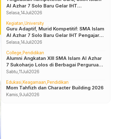
Al Azhar 7 Solo Baru Gelar IHT
Pembelajaran Bilingual
Selasa,
14
Juli
2026
Kegiatan
University
Guru Adaptif, Murid Kompetitif: SMA Islam
Al Azhar 7 Solo Baru Gelar IHT Pengajar
UTBK 2026
Selasa,
14
Juli
2026
College
Pendidikan
Alumni Angkatan XIII SMA Islam Al Azhar
7 Sukoharjo Lolos di Berbagai Perguruan
Tinggi Negeri dan Luar Negeri
Sabtu,
11
Juli
2026
Edukasi
Keagamaan
Pendidikan
Mom Tahfizh dan Character Building 2026
Kamis,
9
Juli
2026