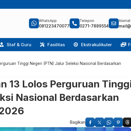
WhatsApp
Telepon
Alamat
081223470077
0271-7889554
mail@
Staf & Guru
Fasilitas
Ekstrakulikuler
F
rguruan Tinggi Negeri (PTN) Jalur Seleksi Nasional Berdasarkan
n 13 Lolos Perguruan Tingg
eksi Nasional Berdasarkan
 2026
Bagikan