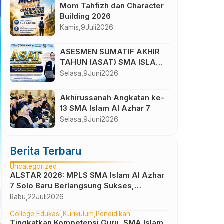
Negeri
Mom Tahfizh dan Character
Building 2026
Kamis,
9
Juli
2026
ASESMEN SUMATIF AKHIR
TAHUN (ASAT) SMA ISLAM
AL AZHAR 7 TAHUN
Selasa,
9
Juni
2026
AJARAN 2025/2026
Akhirussanah Angkatan ke-
13 SMA Islam Al Azhar 7
Selasa,
9
Juni
2026
Berita Terbaru
Uncategorized
ALSTAR 2026: MPLS SMA Islam Al Azhar
7 Solo Baru Berlangsung Sukses,
Wujudkan Awal Perjalanan Peserta Didik
Rabu,
22
Juli
2026
yang Berkarakter
College
Edukasi
Kurikulum
Pendidikan
Tingkatkan Kompetensi Guru, SMA Islam