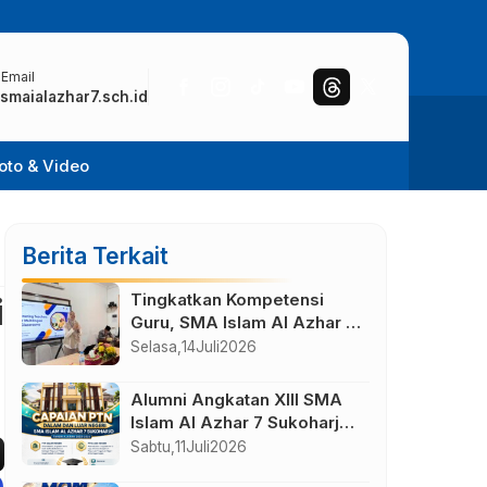
 Email
smaialazhar7.sch.id
oto & Video
Berita Terkait
Tingkatkan Kompetensi
i
Guru, SMA Islam Al Azhar 7
Solo Baru Gelar IHT
Selasa,
14
Juli
2026
Pembelajaran Bilingual
Alumni Angkatan XIII SMA
Islam Al Azhar 7 Sukoharjo
Lolos di Berbagai Perguruan
Sabtu,
11
Juli
2026
Tinggi Negeri dan Luar