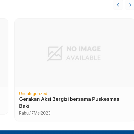
Uncategorized
Gelar Karya P5 Fase E Tema Kewirausahaan
SMA Islam Al Azhar 7 Sukoharjo
Kamis,
5
Oktober
2023