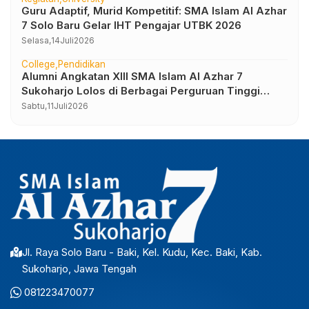
Guru Adaptif, Murid Kompetitif: SMA Islam Al Azhar
7 Solo Baru Gelar IHT Pengajar UTBK 2026
Selasa,
14
Juli
2026
College
Pendidikan
Alumni Angkatan XIII SMA Islam Al Azhar 7
Sukoharjo Lolos di Berbagai Perguruan Tinggi
Negeri dan Luar Negeri
Sabtu,
11
Juli
2026
Jl. Raya Solo Baru - Baki, Kel. Kudu, Kec. Baki, Kab.
Sukoharjo, Jawa Tengah
081223470077