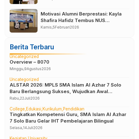
Sukoharjo
Motivasi Alumni Berprestasi: Kayla
Shafira Hafidz Tembus NUS
Singapura
Kamis,
5
Februari
2026
Berita Terbaru
Uncategorized
Overview – 8070
Minggu,
9
Agustus
2026
Uncategorized
ALSTAR 2026: MPLS SMA Islam Al Azhar 7 Solo
Baru Berlangsung Sukses, Wujudkan Awal
Perjalanan Peserta Didik yang Berkarakter
Rabu,
22
Juli
2026
College
Edukasi
Kurikulum
Pendidikan
Tingkatkan Kompetensi Guru, SMA Islam Al Azhar
7 Solo Baru Gelar IHT Pembelajaran Bilingual
Selasa,
14
Juli
2026
Kegiatan
University