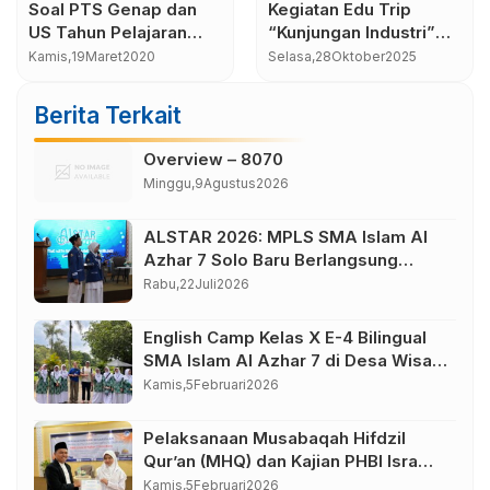
Soal PTS Genap dan
Kegiatan Edu Trip
US Tahun Pelajaran
“Kunjungan Industri”
2019/2020
SMA Islam Al Azhar 7
Kamis,
19
Maret
2020
Selasa,
28
Oktober
2025
ke Sido Muncul
Semarang
Berita Terkait
Overview – 8070
Minggu,
9
Agustus
2026
ALSTAR 2026: MPLS SMA Islam Al
Azhar 7 Solo Baru Berlangsung
Sukses, Wujudkan Awal Perjalanan
Rabu,
22
Juli
2026
Peserta Didik yang Berkarakter
English Camp Kelas X E-4 Bilingual
SMA Islam Al Azhar 7 di Desa Wisata
Bahasa Borobudur Magelang
Kamis,
5
Februari
2026
Pelaksanaan Musabaqah Hifdzil
Qur’an (MHQ) dan Kajian PHBI Isra
Mi’raj SMA Islam Al Azhar 7
Kamis,
5
Februari
2026