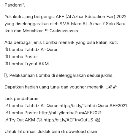
Pandemi”.
Yuk ikuti ajang bergengsi AEF (Al Azhar Education Fair) 2022
yang diselenggarakan oleh SMA Islam AL Azhar 7 Solo Baru.
Ikuti dan Meriahkan !!! Gratissssssss.
Ada berbagai jenis Lomba menarik yang bisa kalian ikuti:
🔖Lomba Tahfidz Al-Quran
🔖Lomba Poster
🔖Lomba Tryout AKM
🗓️ Pelaksanaan Lomba di selenggarakan sesuai juknis,
Dapatkan hadiah uang tunai dan voucher menarik….🌠🌠
Link pendaftaran :
📌Lomba Tahfidz Al-Quran
http://bit.ly/TahfidzQuranAEF2021
📌Lomba Poster
http://bit.ly/lombaPuisiAEF2021
📌Try Out AKM (🚀
http://bit.ly/AEFtryOutUS
🚀)
Untuk Informasi Juklak bisa di
download disini