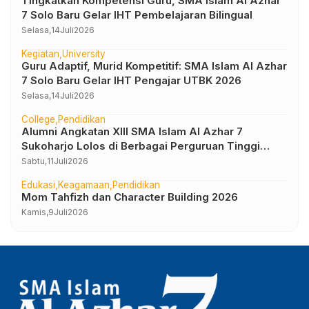
Tingkatkan Kompetensi Guru, SMA Islam Al Azhar
7 Solo Baru Gelar IHT Pembelajaran Bilingual
Selasa,
14
Juli
2026
Kegiatan
University
Guru Adaptif, Murid Kompetitif: SMA Islam Al Azhar
7 Solo Baru Gelar IHT Pengajar UTBK 2026
Selasa,
14
Juli
2026
College
Pendidikan
Alumni Angkatan XIII SMA Islam Al Azhar 7
Sukoharjo Lolos di Berbagai Perguruan Tinggi
Negeri dan Luar Negeri
Sabtu,
11
Juli
2026
Edukasi
Keagamaan
Pendidikan
Mom Tahfizh dan Character Building 2026
Kamis,
9
Juli
2026