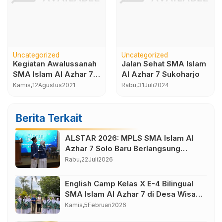
Uncategorized
Uncategorized
Kegiatan Awalussanah
Jalan Sehat SMA Islam
SMA Islam Al Azhar 7
Al Azhar 7 Sukoharjo
Solo Baru Tahun
Kamis,
12
Agustus
2021
Rabu,
31
Juli
2024
2021/2022
Berita Terkait
ALSTAR 2026: MPLS SMA Islam Al
Azhar 7 Solo Baru Berlangsung
Sukses, Wujudkan Awal Perjalanan
Rabu,
22
Juli
2026
Peserta Didik yang Berkarakter
English Camp Kelas X E-4 Bilingual
SMA Islam Al Azhar 7 di Desa Wisata
Bahasa Borobudur Magelang
Kamis,
5
Februari
2026