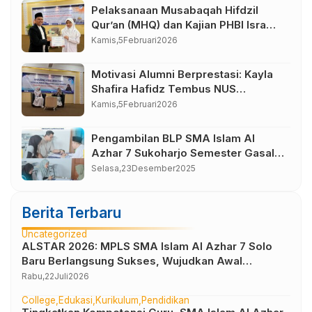
Pelaksanaan Musabaqah Hifdzil
Qur’an (MHQ) dan Kajian PHBI Isra
Mi’raj SMA Islam Al Azhar 7
Kamis,
5
Februari
2026
Sukoharjo
Motivasi Alumni Berprestasi: Kayla
Shafira Hafidz Tembus NUS
Singapura
Kamis,
5
Februari
2026
Pengambilan BLP SMA Islam Al
Azhar 7 Sukoharjo Semester Gasal
Tahun Pelajaran 2025-2026
Selasa,
23
Desember
2025
Berita Terbaru
Uncategorized
ALSTAR 2026: MPLS SMA Islam Al Azhar 7 Solo
Baru Berlangsung Sukses, Wujudkan Awal
Perjalanan Peserta Didik yang Berkarakter
Rabu,
22
Juli
2026
College
Edukasi
Kurikulum
Pendidikan