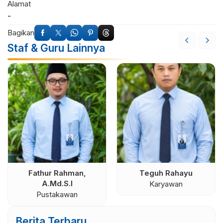
Alamat
-
Bagikan
Staf & Guru Lainnya
Fathur Rahman,
Teguh Rahayu
A.Md.S.I
Karyawan
Pustakawan
Berita Terbaru