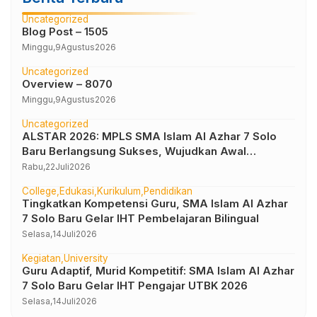
Uncategorized
Blog Post – 1505
Minggu,
9
Agustus
2026
Uncategorized
Overview – 8070
Minggu,
9
Agustus
2026
Uncategorized
ALSTAR 2026: MPLS SMA Islam Al Azhar 7 Solo
Baru Berlangsung Sukses, Wujudkan Awal
Perjalanan Peserta Didik yang Berkarakter
Rabu,
22
Juli
2026
College
Edukasi
Kurikulum
Pendidikan
Tingkatkan Kompetensi Guru, SMA Islam Al Azhar
7 Solo Baru Gelar IHT Pembelajaran Bilingual
Selasa,
14
Juli
2026
Kegiatan
University
Guru Adaptif, Murid Kompetitif: SMA Islam Al Azhar
7 Solo Baru Gelar IHT Pengajar UTBK 2026
Selasa,
14
Juli
2026