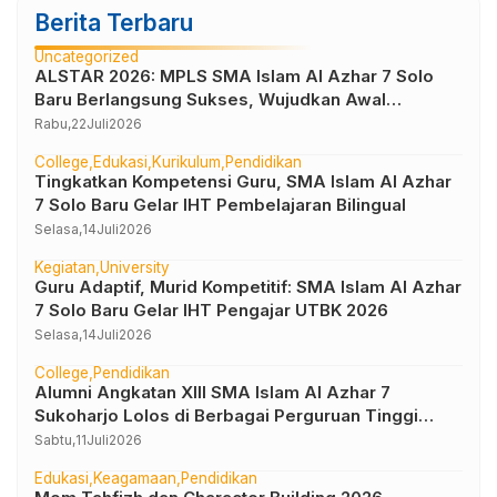
Berita Terbaru
Uncategorized
ALSTAR 2026: MPLS SMA Islam Al Azhar 7 Solo
Baru Berlangsung Sukses, Wujudkan Awal
Perjalanan Peserta Didik yang Berkarakter
Rabu,
22
Juli
2026
College
Edukasi
Kurikulum
Pendidikan
Tingkatkan Kompetensi Guru, SMA Islam Al Azhar
7 Solo Baru Gelar IHT Pembelajaran Bilingual
Selasa,
14
Juli
2026
Kegiatan
University
Guru Adaptif, Murid Kompetitif: SMA Islam Al Azhar
7 Solo Baru Gelar IHT Pengajar UTBK 2026
Selasa,
14
Juli
2026
College
Pendidikan
Alumni Angkatan XIII SMA Islam Al Azhar 7
Sukoharjo Lolos di Berbagai Perguruan Tinggi
Negeri dan Luar Negeri
Sabtu,
11
Juli
2026
Edukasi
Keagamaan
Pendidikan