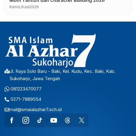
Mom Tahfizh dan Character Building 2026
Kamis,
9
Juli
2026
Jl. Raya Solo Baru - Baki, Kel. Kudu, Kec. Baki, Kab.
Sukoharjo, Jawa Tengah
081223470077
0271-7889554
mail@smaialazhar7.sch.id