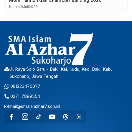
Mom Tahfizh dan Character Building 2026
Kamis,
9
Juli
2026
Jl. Raya Solo Baru - Baki, Kel. Kudu, Kec. Baki, Kab.
Sukoharjo, Jawa Tengah
081223470077
0271-7889554
mail@smaialazhar7.sch.id