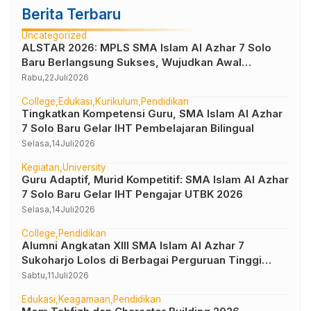
Berita Terbaru
Uncategorized
ALSTAR 2026: MPLS SMA Islam Al Azhar 7 Solo
Baru Berlangsung Sukses, Wujudkan Awal
Perjalanan Peserta Didik yang Berkarakter
Rabu,
22
Juli
2026
College
Edukasi
Kurikulum
Pendidikan
Tingkatkan Kompetensi Guru, SMA Islam Al Azhar
7 Solo Baru Gelar IHT Pembelajaran Bilingual
Selasa,
14
Juli
2026
Kegiatan
University
Guru Adaptif, Murid Kompetitif: SMA Islam Al Azhar
7 Solo Baru Gelar IHT Pengajar UTBK 2026
Selasa,
14
Juli
2026
College
Pendidikan
Alumni Angkatan XIII SMA Islam Al Azhar 7
Sukoharjo Lolos di Berbagai Perguruan Tinggi
Negeri dan Luar Negeri
Sabtu,
11
Juli
2026
Edukasi
Keagamaan
Pendidikan