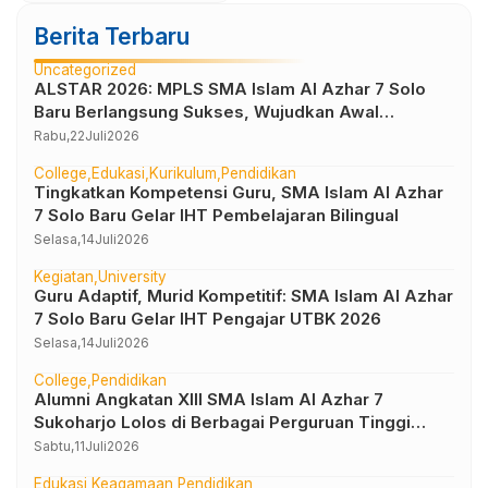
Berita Terbaru
Uncategorized
ALSTAR 2026: MPLS SMA Islam Al Azhar 7 Solo
Baru Berlangsung Sukses, Wujudkan Awal
Perjalanan Peserta Didik yang Berkarakter
Rabu,
22
Juli
2026
College
Edukasi
Kurikulum
Pendidikan
Tingkatkan Kompetensi Guru, SMA Islam Al Azhar
7 Solo Baru Gelar IHT Pembelajaran Bilingual
Selasa,
14
Juli
2026
Kegiatan
University
Guru Adaptif, Murid Kompetitif: SMA Islam Al Azhar
7 Solo Baru Gelar IHT Pengajar UTBK 2026
Selasa,
14
Juli
2026
College
Pendidikan
Alumni Angkatan XIII SMA Islam Al Azhar 7
Sukoharjo Lolos di Berbagai Perguruan Tinggi
Negeri dan Luar Negeri
Sabtu,
11
Juli
2026
Edukasi
Keagamaan
Pendidikan