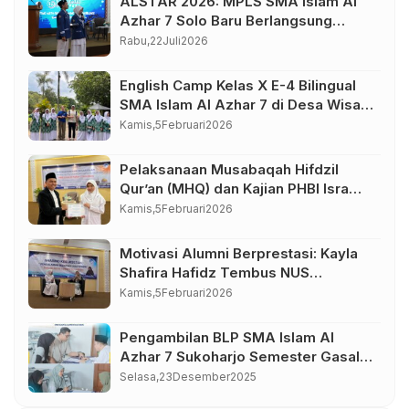
ALSTAR 2026: MPLS SMA Islam Al
Azhar 7 Solo Baru Berlangsung
Sukses, Wujudkan Awal Perjalanan
Rabu,
22
Juli
2026
Peserta Didik yang Berkarakter
English Camp Kelas X E-4 Bilingual
SMA Islam Al Azhar 7 di Desa Wisata
Bahasa Borobudur Magelang
Kamis,
5
Februari
2026
Pelaksanaan Musabaqah Hifdzil
Qur’an (MHQ) dan Kajian PHBI Isra
Mi’raj SMA Islam Al Azhar 7
Kamis,
5
Februari
2026
Sukoharjo
Motivasi Alumni Berprestasi: Kayla
Shafira Hafidz Tembus NUS
Singapura
Kamis,
5
Februari
2026
Pengambilan BLP SMA Islam Al
Azhar 7 Sukoharjo Semester Gasal
Tahun Pelajaran 2025-2026
Selasa,
23
Desember
2025