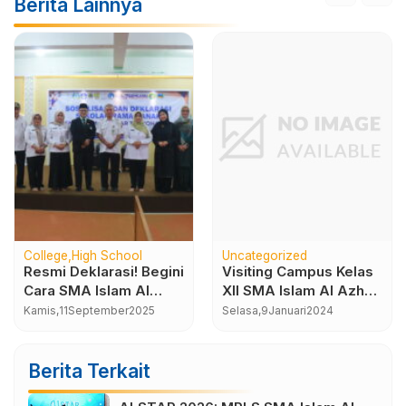
Berita Lainnya
College
High School
Uncategorized
Resmi Deklarasi! Begini
Visiting Campus Kelas
Cara SMA Islam Al
XII SMA Islam Al Azhar
Azhar 7 Sukoharjo Jadi
7 Sukoharjo
Kamis,
11
September
2025
Selasa,
9
Januari
2024
Sekolah Ramah Anak
Berita Terkait