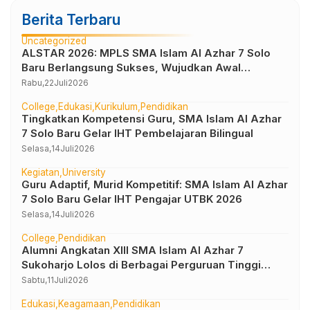
Berita Terbaru
Uncategorized
ALSTAR 2026: MPLS SMA Islam Al Azhar 7 Solo
Baru Berlangsung Sukses, Wujudkan Awal
Perjalanan Peserta Didik yang Berkarakter
Rabu,
22
Juli
2026
College
Edukasi
Kurikulum
Pendidikan
Tingkatkan Kompetensi Guru, SMA Islam Al Azhar
7 Solo Baru Gelar IHT Pembelajaran Bilingual
Selasa,
14
Juli
2026
Kegiatan
University
Guru Adaptif, Murid Kompetitif: SMA Islam Al Azhar
7 Solo Baru Gelar IHT Pengajar UTBK 2026
Selasa,
14
Juli
2026
College
Pendidikan
Alumni Angkatan XIII SMA Islam Al Azhar 7
Sukoharjo Lolos di Berbagai Perguruan Tinggi
Negeri dan Luar Negeri
Sabtu,
11
Juli
2026
Edukasi
Keagamaan
Pendidikan